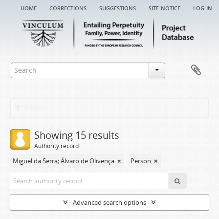
home
corrections
suggestions
site notice
log in
Filters
Showing 15 results
Authority record
Miguel da Serra; Álvaro de Olivença
Person
Advanced search options