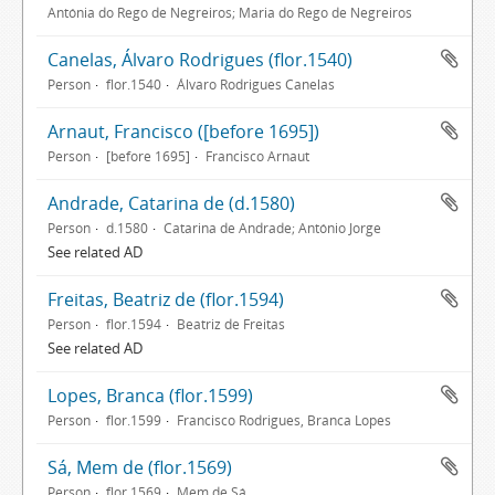
Antónia do Rego de Negreiros; Maria do Rego de Negreiros
Canelas, Álvaro Rodrigues (flor.1540)
Person
flor.1540
Álvaro Rodrigues Canelas
Arnaut, Francisco ([before 1695])
Person
[before 1695]
Francisco Arnaut
Andrade, Catarina de (d.1580)
Person
d.1580
Catarina de Andrade; António Jorge
See related AD
Freitas, Beatriz de (flor.1594)
Person
flor.1594
Beatriz de Freitas
See related AD
Lopes, Branca (flor.1599)
Person
flor.1599
Francisco Rodrigues, Branca Lopes
Sá, Mem de (flor.1569)
Person
flor.1569
Mem de Sá