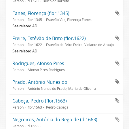
Person
d.1570
Belchior Barreto
Eanes, Florença (flor.1345)
Person
flor.1345
Estêvão Vaz, Florença Eanes
See related AD
Freire, Estêvão de Brito (flor.1622)
Person
flor.1622
Estêvão de Brito Freire, Violante de Araújo
See related AD
Rodrigues, Afonso Pires
Person
Afonso Pires Rodrigues
Prado, António Nunes do
Person
António Nunes do Prado, Maria de Oliveira
Cabeça, Pedro (flor.1563)
Person
flor.1563
Pedro Cabeça
Negreiros, Antónia do Rego de (d.1663)
Person
d.1663