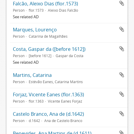
Falcão, Aleixo Dias (flor.1573)
Person
flor.1573
Aleixo Dias Falcão
See related AD
Marques, Lourenço
Person
Catarina de Magalhães
Costa, Gaspar da ([before 1612])
Person
[before 1612]
Gaspar da Costa
See related AD
Martins, Catarina
Person
Estêvão Eanes, Catarina Martins
Forjaz, Vicente Eanes (flor.1363)
Person
flor.1363
Vicente Eanes Forjaz
Castelo Branco, Ana de (d.1642)
Person
d.1642
Ana de Castelo Branco
Benevides, Ana Martins de (d.1611)