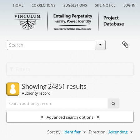
home
corrections
suggestions
site notice
log in
Filters
Showing 24851 results
Authority record
Advanced search options
Sort by:
Identifier
Direction:
Ascending