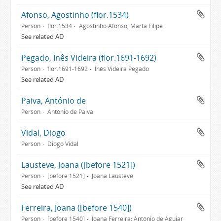
Afonso, Agostinho (flor.1534)
Person
flor.1534
Agostinho Afonso, Marta Filipe
See related AD
Pegado, Inês Videira (flor.1691-1692)
Person
flor.1691-1692
Inês Videira Pegado
See related AD
Paiva, António de
Person
António de Paiva
Vidal, Diogo
Person
Diogo Vidal
Lausteve, Joana ([before 1521])
Person
[before 1521]
Joana Lausteve
See related AD
Ferreira, Joana ([before 1540])
Person
[before 1540]
Joana Ferreira; António de Aguiar