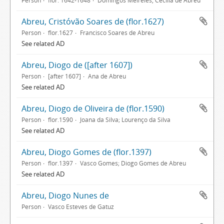
Person
flor. 1642-1648
Domingos Meireles, Cecília de Abreu
Abreu, Cristóvão Soares de (flor.1627)
Person
flor.1627
Francisco Soares de Abreu
See related AD
Abreu, Diogo de ([after 1607])
Person
[after 1607]
Ana de Abreu
See related AD
Abreu, Diogo de Oliveira de (flor.1590)
Person
flor.1590
Joana da Silva; Lourenço da Silva
See related AD
Abreu, Diogo Gomes de (flor.1397)
Person
flor.1397
Vasco Gomes; Diogo Gomes de Abreu
See related AD
Abreu, Diogo Nunes de
Person
Vasco Esteves de Gatuz