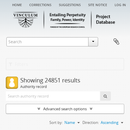
home
corrections
suggestions
site notice
log in
Filters
Showing 24851 results
Authority record
Advanced search options
Sort by:
Name
Direction:
Ascending