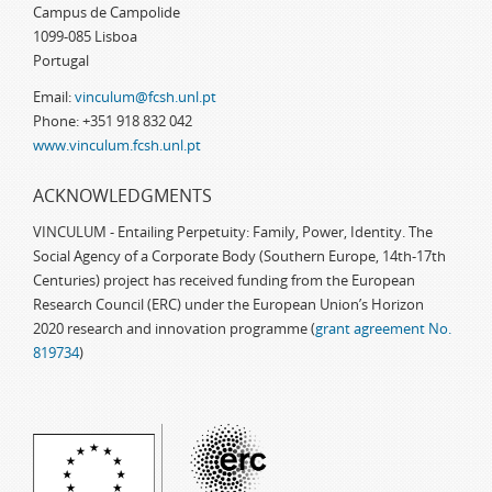
Campus de Campolide
1099-085 Lisboa
Portugal
Email:
vinculum@fcsh.unl.pt
Phone: +351 918 832 042
www.vinculum.fcsh.unl.pt
ACKNOWLEDGMENTS
VINCULUM - Entailing Perpetuity: Family, Power, Identity. The
Social Agency of a Corporate Body (Southern Europe, 14th-17th
Centuries) project has received funding from the European
Research Council (ERC) under the European Union’s Horizon
2020 research and innovation programme (
grant agreement No.
819734
)