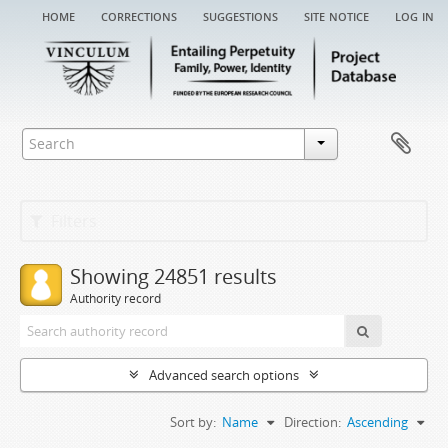
home
corrections
suggestions
site notice
log in
Filters
Showing 24851 results
Authority record
Advanced search options
Sort by:
Name
Direction:
Ascending