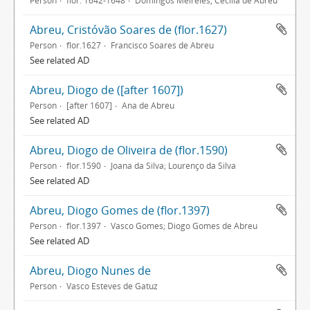
Person
flor. 1642-1648
Domingos Meireles, Cecília de Abreu
Abreu, Cristóvão Soares de (flor.1627)
Person
flor.1627
Francisco Soares de Abreu
See related AD
Abreu, Diogo de ([after 1607])
Person
[after 1607]
Ana de Abreu
See related AD
Abreu, Diogo de Oliveira de (flor.1590)
Person
flor.1590
Joana da Silva; Lourenço da Silva
See related AD
Abreu, Diogo Gomes de (flor.1397)
Person
flor.1397
Vasco Gomes; Diogo Gomes de Abreu
See related AD
Abreu, Diogo Nunes de
Person
Vasco Esteves de Gatuz