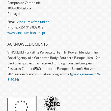
Campus de Campolide
1099-085 Lisboa
Portugal
Email:
vinculum@fcsh.unl.pt
Phone: +351 918 832 042
www.vinculum.fcsh.unl.pt
ACKNOWLEDGMENTS
VINCULUM - Entailing Perpetuity: Family, Power, Identity. The
Social Agency of a Corporate Body (Southern Europe, 14th-17th
Centuries) project has received funding from the European
Research Council (ERC) under the European Union’s Horizon
2020 research and innovation programme (
grant agreement No.
819734
)