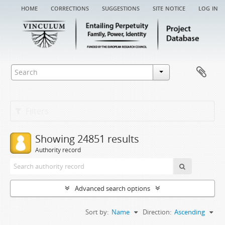
home
corrections
suggestions
site notice
log in
Filters
Showing 24851 results
Authority record
Advanced search options
Sort by:
Name
Direction:
Ascending