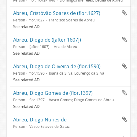
Person
flor. 1642-1648
Domingos Meireles, Cecília de Abreu
Abreu, Cristóvão Soares de (flor.1627)
Person
flor.1627
Francisco Soares de Abreu
See related AD
Abreu, Diogo de ([after 1607])
Person
[after 1607]
Ana de Abreu
See related AD
Abreu, Diogo de Oliveira de (flor.1590)
Person
flor.1590
Joana da Silva; Lourenço da Silva
See related AD
Abreu, Diogo Gomes de (flor.1397)
Person
flor.1397
Vasco Gomes; Diogo Gomes de Abreu
See related AD
Abreu, Diogo Nunes de
Person
Vasco Esteves de Gatuz