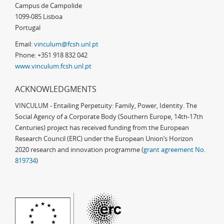
Campus de Campolide
1099-085 Lisboa
Portugal
Email:
vinculum@fcsh.unl.pt
Phone: +351 918 832 042
www.vinculum.fcsh.unl.pt
ACKNOWLEDGMENTS
VINCULUM - Entailing Perpetuity: Family, Power, Identity. The
Social Agency of a Corporate Body (Southern Europe, 14th-17th
Centuries) project has received funding from the European
Research Council (ERC) under the European Union’s Horizon
2020 research and innovation programme (
grant agreement No.
819734
)