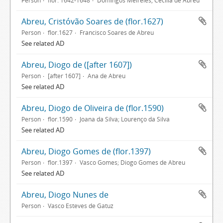
Person
flor. 1642-1648
Domingos Meireles, Cecília de Abreu
Abreu, Cristóvão Soares de (flor.1627)
Person
flor.1627
Francisco Soares de Abreu
See related AD
Abreu, Diogo de ([after 1607])
Person
[after 1607]
Ana de Abreu
See related AD
Abreu, Diogo de Oliveira de (flor.1590)
Person
flor.1590
Joana da Silva; Lourenço da Silva
See related AD
Abreu, Diogo Gomes de (flor.1397)
Person
flor.1397
Vasco Gomes; Diogo Gomes de Abreu
See related AD
Abreu, Diogo Nunes de
Person
Vasco Esteves de Gatuz