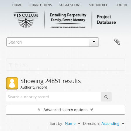
home
corrections
suggestions
site notice
log in
Filters
Showing 24851 results
Authority record
Advanced search options
Sort by:
Name
Direction:
Ascending