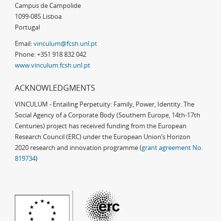
Campus de Campolide
1099-085 Lisboa
Portugal
Email:
vinculum@fcsh.unl.pt
Phone: +351 918 832 042
www.vinculum.fcsh.unl.pt
ACKNOWLEDGMENTS
VINCULUM - Entailing Perpetuity: Family, Power, Identity. The
Social Agency of a Corporate Body (Southern Europe, 14th-17th
Centuries) project has received funding from the European
Research Council (ERC) under the European Union’s Horizon
2020 research and innovation programme (
grant agreement No.
819734
)