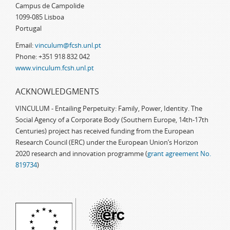
Campus de Campolide
1099-085 Lisboa
Portugal
Email:
vinculum@fcsh.unl.pt
Phone: +351 918 832 042
www.vinculum.fcsh.unl.pt
ACKNOWLEDGMENTS
VINCULUM - Entailing Perpetuity: Family, Power, Identity. The
Social Agency of a Corporate Body (Southern Europe, 14th-17th
Centuries) project has received funding from the European
Research Council (ERC) under the European Union’s Horizon
2020 research and innovation programme (
grant agreement No.
819734
)