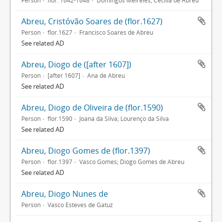
Person
flor. 1642-1648
Domingos Meireles, Cecília de Abreu
Abreu, Cristóvão Soares de (flor.1627)
Person
flor.1627
Francisco Soares de Abreu
See related AD
Abreu, Diogo de ([after 1607])
Person
[after 1607]
Ana de Abreu
See related AD
Abreu, Diogo de Oliveira de (flor.1590)
Person
flor.1590
Joana da Silva; Lourenço da Silva
See related AD
Abreu, Diogo Gomes de (flor.1397)
Person
flor.1397
Vasco Gomes; Diogo Gomes de Abreu
See related AD
Abreu, Diogo Nunes de
Person
Vasco Esteves de Gatuz