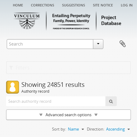
home
corrections
suggestions
site notice
log in
Filters
Showing 24851 results
Authority record
Advanced search options
Sort by:
Name
Direction:
Ascending